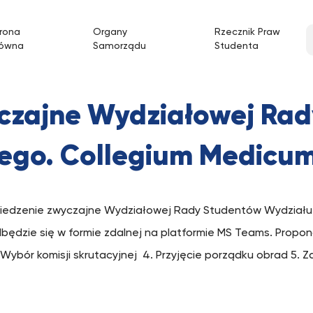
Przejdź
do
rona
Organy
Rzecznik Praw
łówna
Samorządu
Studenta
treści
yczajne Wydziałowej Ra
ego. Collegium Medicu
iedzenie zwyczajne Wydziałowej Rady Studentów Wydziału
odbędzie się w formie zdalnej na platformie MS Teams. Prop
 Wybór komisji skrutacyjnej 4. Przyjęcie porządku obrad 5. 