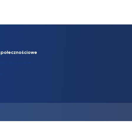
społecznościowe
ąd Studentów UKSW
sw