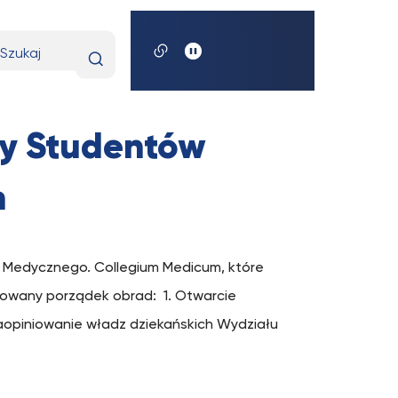
Wpisz
wyszukiwaną
frazę
dy Studentów
m
 Medycznego. Collegium Medicum, które
onowany porządek obrad: 1. Otwarcie
Zaopiniowanie władz dziekańskich Wydziału