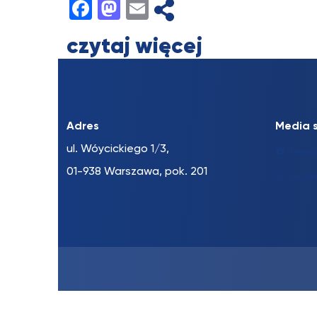
Facebook
Mastodon
Email
czytaj więcej
Adres
Media 
ul. Wóycickiego 1/3,
Samorz
01-938 Warszawa, pok. 201
sas_uk