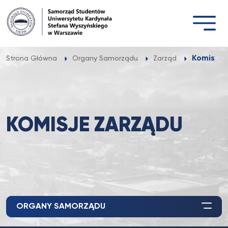
Przejdź
do
treści
Komisje 
Strona Główna
Organy Samorządu
Zarząd
KOMISJE ZARZĄDU
ORGANY SAMORZĄDU