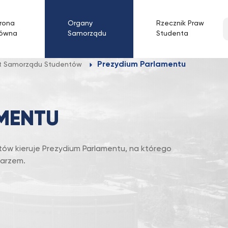
W
rona
Organy
Rzecznik Praw
łówna
Samorządu
Studenta
w
f
Prezydium Parlamentu
t Samorządu Studentów
MENTU
w kieruje Prezydium Parlamentu, na którego
tarzem.