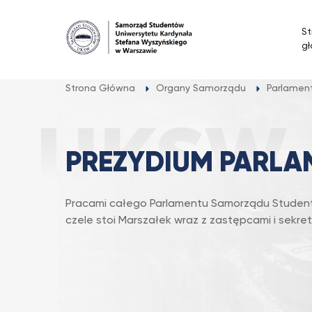
Przejdź
do
St
treści
g
Strona Główna
Organy Samorządu
Parlamen
PREZYDIUM PARLA
Pracami całego Parlamentu Samorządu Studentó
czele stoi Marszałek wraz z zastępcami i sekre