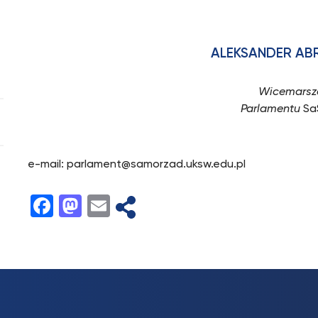
ALEKSANDER A
Wicemarsz
Parlamentu
Sa
e-mail: parlament@samorzad.uksw.edu.pl
Facebook
Mastodon
Email