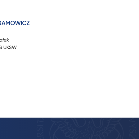
BRAMOWICZ
ałek
S UKSW