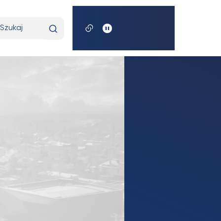
pisz
yszukiwaną
razę