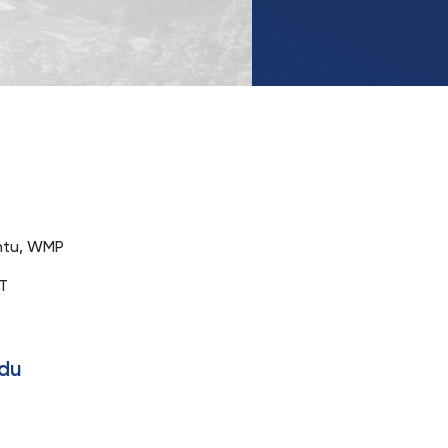
ntu, WMP
T
ądu