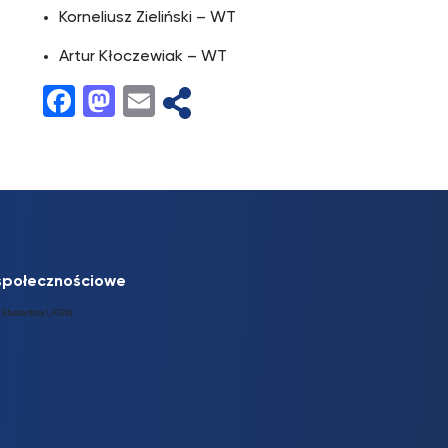
Korneliusz Zieliński – WT
Artur Kłoczewiak – WT
Facebook
Mastodon
Email
społecznościowe
 Studentów UKSW