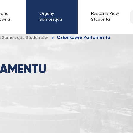
W
rona
Organy
Rzecznik Praw
łówna
Samorządu
Studenta
w
f
Członkowie Parlamentu
t Samorządu Studentów
LAMENTU