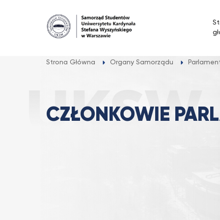
Przejdź
do
St
treści
g
Strona Główna
Organy Samorządu
Parlamen
CZŁONKOWIE PAR