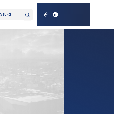
pisz
yszukiwaną
razę