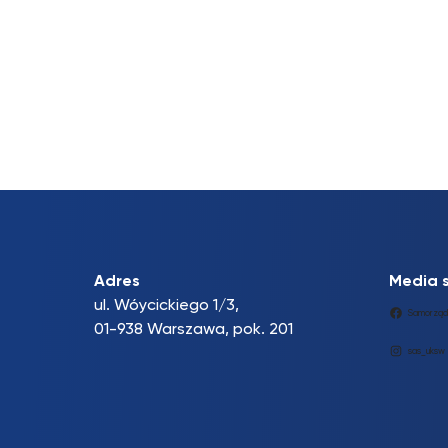
Adres
Media 
ul. Wóycickiego 1/3,
Samorząd
01-938 Warszawa, pok. 201
sas_uksw