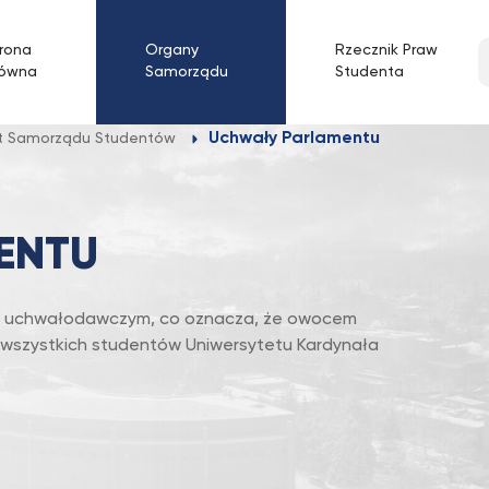
W
rona
Organy
Rzecznik Praw
łówna
Samorządu
Studenta
w
f
Uchwały Parlamentu
t Samorządu Studentów
ENTU
m uchwałodawczym, co oznacza, że owocem
 wszystkich studentów Uniwersytetu Kardynała