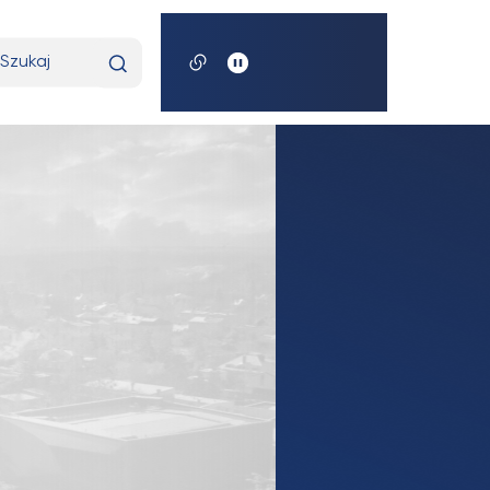
pisz
yszukiwaną
razę