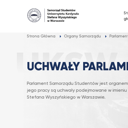
Przejdź
do
St
treści
g
Strona Główna
Organy Samorządu
Parlamen
UCHWAŁY PARLAM
Parlament Samorządu Studentów jest organe
jego pracy są uchwały podejmowane w imieniu
Stefana Wyszyńskiego w Warszawie.